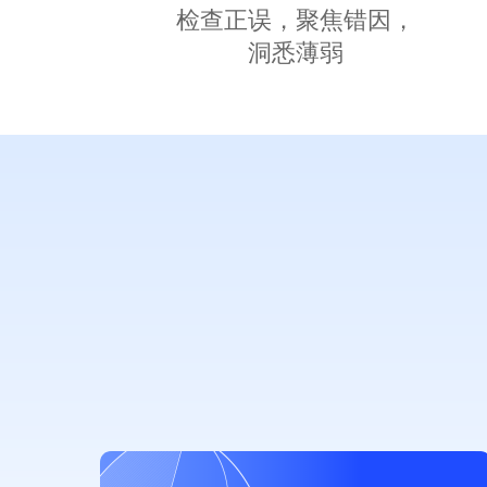
检查正误，聚焦错因，
洞悉薄弱